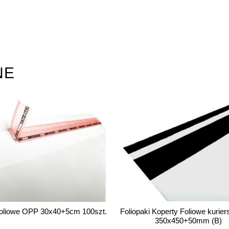
NE
i Koperty Foliowe kurierskie KF5
Foliopaki Koperty Foliowe kurie
350x450+50mm (B)
260x350+50mm (B)