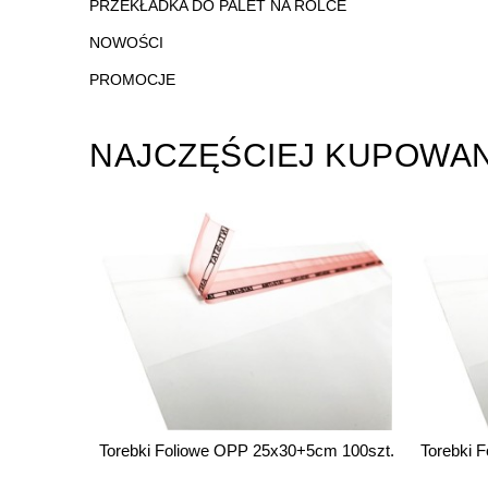
PRZEKŁADKA DO PALET NA ROLCE
NOWOŚCI
PROMOCJE
NAJCZĘŚCIEJ KUPOWA
cm 100szt.
Torebki Foliowe OPP 30x40+5cm 100szt.
Foliopak